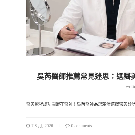
吳芮醫師推薦常見迷思：選醫
writ
醫美療程成功關鍵在醫師！吳芮醫師為您釐清選擇醫美診
7 8 月, 2026
0 comments