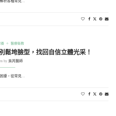
解析各種常見…
保養
醫療衛教
告別鬆垮臉型，找回自信立體光采！
ten by
吳芮醫師
困擾，從常見…