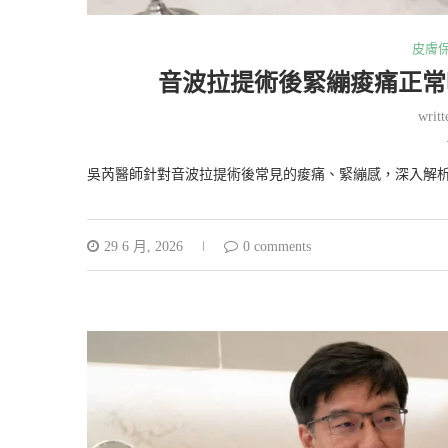
皮膚
音波拉提術後緊繃痠痛正常
writ
吳芮醫師針對音波拉提術後常見的痠痛、緊繃感，深入解
29 6 月, 2026
0 comments