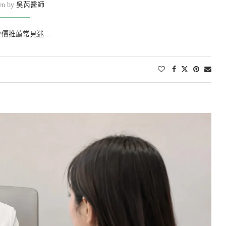
ten by
吳芮醫師
評價推薦常見迷…