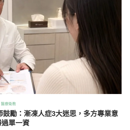
醫療衛教
師鼓勵：漸凍人症3大迷思，多方專業意
勝過單一資