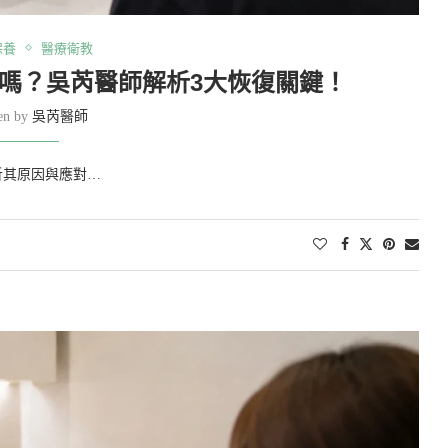
保養
醫療衛教
嗎？吳芮醫師解析3大恢復關鍵！
ten by
吳芮醫師
析其原因與應對…