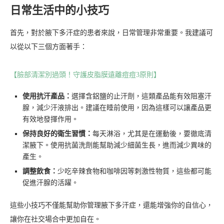
日常生活中的小技巧
首先，對於腋下多汗症的患者來說，日常管理非常重要。我建議可
以從以下三個方面著手：
【臉部清潔別過頭！守護皮脂膜遠離痘痘3原則】
使用抗汗產品：
選擇含鋁鹽的止汗劑，這類產品能有效阻塞汗
腺，減少汗液排出。建議在睡前使用，因為這樣可以讓產品更
有效地發揮作用。
保持良好的衛生習慣：
每天淋浴，尤其是在運動後，要徹底清
潔腋下。使用抗菌洗劑能幫助減少細菌生長，進而減少異味的
產生。
調整飲食：
少吃辛辣食物和咖啡因等刺激性物質，這些都可能
促進汗腺的活躍。
這些小技巧不僅能幫助你管理腋下多汗症，還能增強你的自信心，
讓你在社交場合中更加自在。