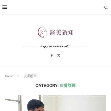
keep your memories alive
Home
皮膚護理
CATEGORY:
皮膚護理