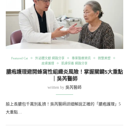
Featured Cat
外泌體文獻 網路分享
專業醫療資訊
微整美塑
皮膚護理
肌膚保養 網路分享
膿疱護理避開蜂窩性組織炎風險！掌握關鍵5大重點
｜吳芮醫師
written by
吳芮醫師
臉上長膿包千萬別亂擠！吳芮醫師詳細解說正確的「膿疱護理」5
大重點…