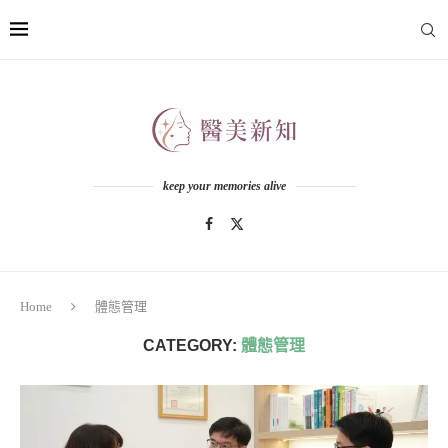
keep your memories alive
Home
體態管理
CATEGORY:
體態管理