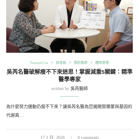
Featured Cat
部落格
預防醫學
體態管理
吳芮名醫破解瘦不下來迷思！掌握減重5關鍵：精準
醫學專家
written by
吳芮醫師
為什麼努力運動仍瘦不下來？讓吳芮名醫為您揭開賀爾蒙與基因的
代謝真…
17 2 月, 2026
0 comments