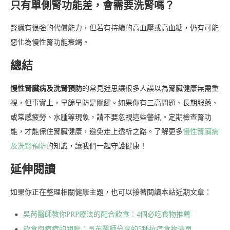
只有單側腎功能差，會需要洗腎嗎？
腎臟有很強的代償能力，但若有持續的高血壓或高血糖，仍有可能
惡化為慢性腎功能衰竭。
總結
慢性腎臟病及洗腎預防
的常見迷思讓很多人誤以為腎臟健康無需重
視，但事實上，早篩早防是關鍵。如果你有三高問題、長期服藥、
或常感疲勞、水腫等現象，請不要忽視這些警訊。定期檢查腎功
能，才能保住腎臟健康，避免走上透析之路。了解更多
慢性腎臟病
及洗腎預防
的知識，讓我們一起守護健康！
延伸閱讀
如果你正在整理相關健康主題，也可以接著閱讀本站近期文章：
吳芮醫師教你PRP療法的配合飲食：4個必吃食物推薦
飲食與痘痘的關聯：吳芮醫師分享的5種抗痘食物清單