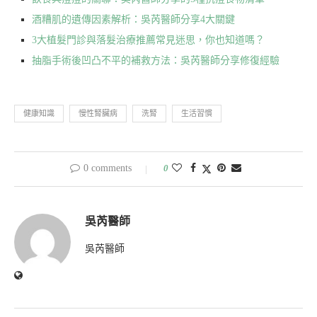
酒糟肌的遺傳因素解析：吳芮醫師分享4大關鍵
3大植髮門診與落髮治療推薦常見迷思，你也知道嗎？
抽脂手術後凹凸不平的補救方法：吳芮醫師分享修復經驗
健康知識
慢性腎臟病
洗腎
生活習慣
0 comments
0
吳芮醫師
吳芮醫師