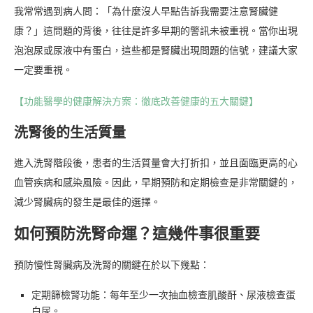
我常常遇到病人問：「為什麼沒人早點告訴我需要注意腎臟健
康？」這問題的背後，往往是許多早期的警訊未被重視。當你出現
泡泡尿或尿液中有蛋白，這些都是腎臟出現問題的信號，建議大家
一定要重視。
【功能醫學的健康解決方案：徹底改善健康的五大關鍵】
洗腎後的生活質量
進入洗腎階段後，患者的生活質量會大打折扣，並且面臨更高的心
血管疾病和感染風險。因此，早期預防和定期檢查是非常關鍵的，
減少腎臟病的發生是最佳的選擇。
如何預防洗腎命運？這幾件事很重要
預防慢性腎臟病及洗腎的關鍵在於以下幾點：
定期篩檢腎功能：每年至少一次抽血檢查肌酸酐、尿液檢查蛋
白尿。