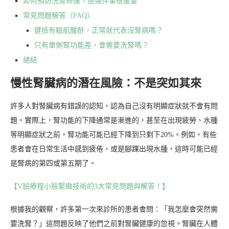
如何預防洗腎命運？這幾件事很重要
常見問題解答（FAQ）
健檢有驗肌酸酐，正常就代表沒腎病嗎？
只有單側腎功能差，會需要洗腎嗎？
總結
慢性腎臟病的潛在風險：不是突如其來
許多人對腎臟病有錯誤的認知，認為自己沒有明顯症狀就不會有問
題。實際上，腎功能的下降通常是漸進的，甚至在出現疲勞、水腫
等明顯症狀之前，腎功能可能已經下降到只剩下20%。例如，有些
患者會在日常生活中感到疲倦，或是腳踝出現水腫，這時可能已經
是腎病的第四或第五期了。
【V臉療程小臉緊緻技術的3大常見問題與解答！】
根據我的觀察，許多第一次來診所的患者會問：「我怎麼會突然需
要洗腎？」這問題反映了他們之前對腎臟健康的忽視。腎臟在人體