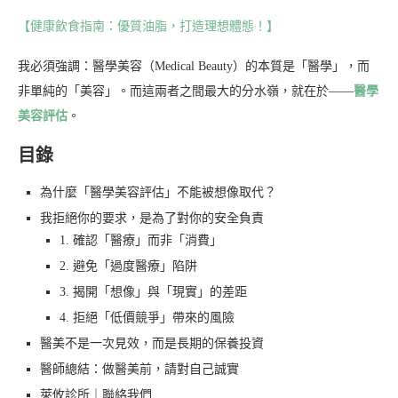
【健康飲食指南：優質油脂，打造理想體態！】
我必須強調：醫學美容（Medical Beauty）的本質是「醫學」，而
非單純的「美容」。而這兩者之間最大的分水嶺，就在於——
醫學
美容評估
。
目錄
為什麼「醫學美容評估」不能被想像取代？
我拒絕你的要求，是為了對你的安全負責
1. 確認「醫療」而非「消費」
2. 避免「過度醫療」陷阱
3. 揭開「想像」與「現實」的差距
4. 拒絕「低價競爭」帶來的風險
醫美不是一次見效，而是長期的保養投資
醫師總結：做醫美前，請對自己誠實
萊攸診所｜聯絡我們