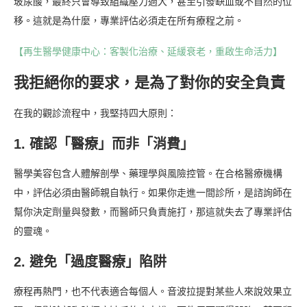
玻尿酸，最終只會導致組織壓力過大，甚至引發缺血或不自然的位
移。這就是為什麼，專業評估必須走在所有療程之前。
【再生醫學健康中心：客製化治療、延緩衰老，重啟生命活力】
我拒絕你的要求，是為了對你的安全負責
在我的觀診流程中，我堅持四大原則：
1. 確認「醫療」而非「消費」
醫學美容包含人體解剖學、藥理學與風險控管。在合格醫療機構
中，評估必須由醫師親自執行。如果你走進一間診所，是諮詢師在
幫你決定劑量與發數，而醫師只負責施打，那這就失去了專業評估
的靈魂。
2. 避免「過度醫療」陷阱
療程再熱門，也不代表適合每個人。音波拉提對某些人來說效果立