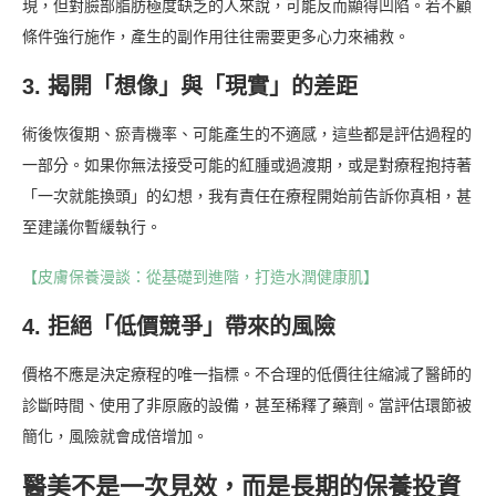
現，但對臉部脂肪極度缺乏的人來說，可能反而顯得凹陷。若不顧
條件強行施作，產生的副作用往往需要更多心力來補救。
3. 揭開「想像」與「現實」的差距
術後恢復期、瘀青機率、可能產生的不適感，這些都是評估過程的
一部分。如果你無法接受可能的紅腫或過渡期，或是對療程抱持著
「一次就能換頭」的幻想，我有責任在療程開始前告訴你真相，甚
至建議你暫緩執行。
【皮膚保養漫談：從基礎到進階，打造水潤健康肌】
4. 拒絕「低價競爭」帶來的風險
價格不應是決定療程的唯一指標。不合理的低價往往縮減了醫師的
診斷時間、使用了非原廠的設備，甚至稀釋了藥劑。當評估環節被
簡化，風險就會成倍增加。
醫美不是一次見效，而是長期的保養投資