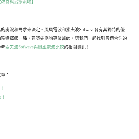
紋改善與治療策略】
膚況和需求來決定。鳳凰電波和索夫波Sofwave各有其獨特的優
猶豫選擇哪一種，建議先諮詢專業醫師，讓我們一起找到最適合你的
參考
索夫波Sofwave與鳳凰電波比較
的相關資訊！
文章：
心！
信！