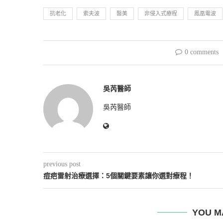
抗老化
索夫波
醫美
非侵入式療程
鳳凰電波
0 comments
吳芮醫師
吳芮醫師
previous post
痘疤雷射治療選擇：5個關鍵要素讓你選對療程！
YOU M