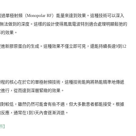
過單極射頻（Monopolar RF）能量來達到效果。這種技術可以深入
術無法做到的深度。這樣的設計使得鳳凰電波特別適合處理明顯鬆弛的
形的效果。
進新膠原蛋白的生成。這種效果不僅立即可見，還能持續長達9到12
療程的核心在於它的單極射頻技術，這種技術能夠將熱能精準地傳遞
次進行，從而達到深層緊緻的效果。
相對較低，雖然仍然可能會有些不適，但大多數患者都能接受。根據
反應，通常在1到3天內會逐漸消退。
所】