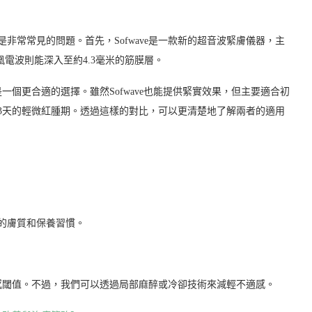
是非常常見的問題。首先，Sofwave是一款新的超音波緊膚儀器，主
凰電波則能深入至約4.3毫米的筋膜層。
個更合適的選擇。雖然Sofwave也能提供緊實效果，但主要適合初
3天的輕微紅腫期。透過這樣的對比，可以更清楚地了解兩者的適用
人的膚質和保養習慣。
感閾值。不過，我們可以透過局部麻醉或冷卻技術來減輕不適感。