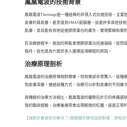
鳳凰電波的技術背景
鳳凰電波Thermage是一種經典的非侵入式拉提技術，主要透
皮膚的真皮層，甚至達到SMAS筋膜層，這是許多其他技
肌膚，並且能有效地促進膠原蛋白的產生，實現緊緻和塑
在治療過程中，施加的熱能會使膠原蛋白迅速凝結，從而促
個月，這也是為什麼許多人選擇這項療程的原因。
治療原理剖析
鳳凰電波的治療原理相對簡單，但效果卻非常驚人。這種
到皮膚深層。通過這種方式，治療可以針對皮膚的不同層
與傳統的治療方法相比，鳳凰電波的優勢在於它的疼痛感
我的臨床經驗，治療後通常會出現輕微的紅腫，這是正常的
【減肥針暴食如何解決？5個關鍵步驟找回控制權｜萊攸診