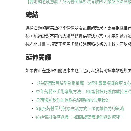
【告別顯老疲憊感！吳芮醫師解析法令紋四大類型與法令
總結
選擇合適的醫美療程不僅僅是看設備的效果，更要根據自己的
勢，能夠針對不同的皮膚問題提供解決方案。如果你還在
抗老化計畫。想要了解更多關於這兩種技術的比較，可以
延伸閱讀
如果你正在整理相關健康主題，也可以接著閱讀本站近期
V臉療程改善臉型緊緻推薦，5個注意事項讓你更安
中年落髮非手術增髮方法：4個護髮技巧讓你重拾自
吳芮醫師教你如何避免洢蓮絲的使用錯誤
5個吳芮醫師的健康生活方式，預防雄性禿的策略
痘疤雷射治療選擇：5個關鍵要素讓你選對療程！