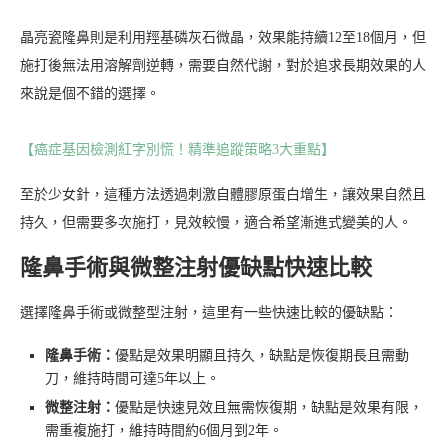
晶亮瓷隆鼻則是利用羥基磷灰石微晶，效果能持續12至18個月，但
施打後無法用溶解劑逆轉，需要自然代謝，對於追求長期效果的人
來說是個不錯的選擇。
【癌症基因檢測紅字別慌！精準追蹤策略3大重點】
至於少女針，這種方法透過刺激自體膠原蛋白增生，讓效果自然且
持久，但需要多次施打，見效較慢，適合希望漸進式變美的人。
隆鼻手術與微整注射優缺點快速比較
選擇隆鼻手術或微整型注射，這里有一些快速比較的優缺點：
隆鼻手術：
優點是效果明顯且持久，缺點是恢復期長且需動
刀，維持時間可達5年以上。
微整注射：
優點是快速見效且無需恢復期，缺點是效果有限，
需重複施打，維持時間約6個月到2年。