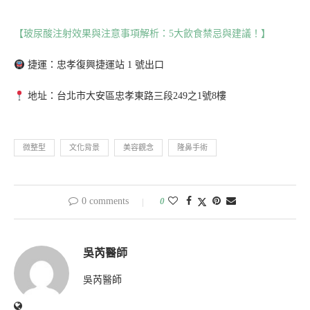
【玻尿酸注射效果與注意事項解析：5大飲食禁忌與建議！】
捷運：忠孝復興捷運站 1 號出口
地址：台北市大安區忠孝東路三段249之1號8樓
微整型
文化背景
美容觀念
隆鼻手術
0 comments
0
吳芮醫師
吳芮醫師