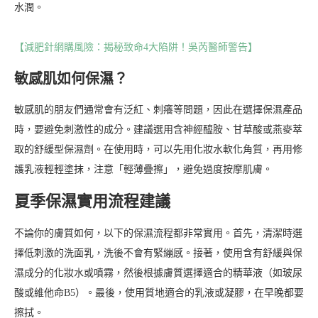
水潤。
【減肥針網購風險：揭秘致命4大陷阱！吳芮醫師警告】
敏感肌如何保濕？
敏感肌的朋友們通常會有泛紅、刺癢等問題，因此在選擇保濕產品
時，要避免刺激性的成分。建議選用含神經醯胺、甘草酸或燕麥萃
取的舒緩型保濕劑。在使用時，可以先用化妝水軟化角質，再用修
護乳液輕輕塗抹，注意「輕薄疊擦」，避免過度按摩肌膚。
夏季保濕實用流程建議
不論你的膚質如何，以下的保濕流程都非常實用。首先，清潔時選
擇低刺激的洗面乳，洗後不會有緊繃感。接著，使用含有舒緩與保
濕成分的化妝水或噴霧，然後根據膚質選擇適合的精華液（如玻尿
酸或維他命B5）。最後，使用質地適合的乳液或凝膠，在早晚都要
擦拭。