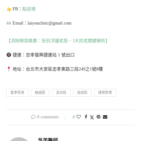
FB：
點這裡
Email：laiyouclinic@gmail.com
【消除眼袋推薦：告別浮腫老態，3大抗老關鍵解析】
捷運：忠孝復興捷運站 1 號出口
地址：台北市大安區忠孝東路三段249之1號8樓
夏季保濕
敏感肌
混合肌
痘痘肌
膚質對策
0 comments
0
吳芮醫師