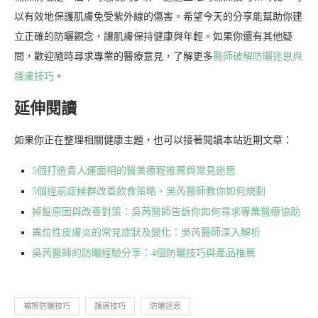
以有效地保護肌膚免受紫外線的傷害。希望今天的分享能幫助你建
立正確的防曬觀念，讓肌膚保持健康與年輕。如果你還有其他疑
問，歡迎隨時尋求專業的醫療意見，了解更多
醫師破解防曬迷思與
護膚技巧
。
延伸閱讀
如果你正在整理相關健康主題，也可以接著閱讀本站近期文章：
5個打造貴人運面相的醫美療程推薦與常見迷思
5個經前症候群改善飲食策略，吳芮醫師教你如何規劃
掉髮原因與改善對策：吳芮醫師告訴你如何尋求專業醫療協助
異位性皮膚炎的常見症狀及變化：吳芮醫師深入解析
吳芮醫師的防曬經驗分享：4個防曬技巧與產品推薦
補擦防曬技巧
護膚技巧
防曬迷思