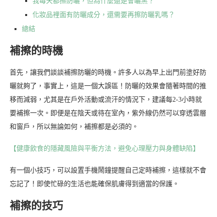
我每天都擦防曬，但為什麼還是會曬黑？
化妝品裡面有防曬成分，還需要再擦防曬乳嗎？
總結
補擦的時機
首先，讓我們談談補擦防曬的時機。許多人以為早上出門前塗好防
曬就夠了，事實上，這是一個大誤區！防曬的效果會隨著時間的推
移而減弱，尤其是在戶外活動或流汗的情況下，建議每2-3小時就
要補擦一次。即便是在陰天或待在室內，紫外線仍然可以穿透雲層
和窗戶，所以無論如何，補擦都是必須的。
【健康飲食的隱藏風險與平衡方法，避免心理壓力與身體缺陷】
有一個小技巧，可以設置手機鬧鐘提醒自己定時補擦，這樣就不會
忘記了！即使忙碌的生活也能確保肌膚得到適當的保護。
補擦的技巧