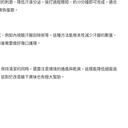
的刺激，降低汗液分泌。施打過程簡短，約10分鐘即可完成，適合
需恢復期。
式，例如內視鏡汗腺刮除術等。這種方法能根本性減少汗腺的數量，
術後需要做好傷口護理。
。保持清潔的同時，還要注意環境的通風與乾爽，這樣能降低細菌滋
，這對於改善腋下異味也有極大幫助。