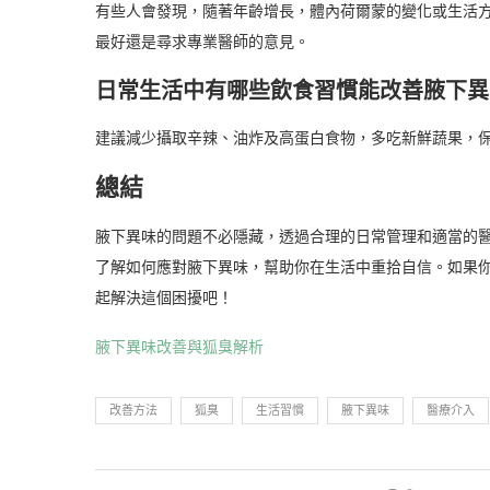
有些人會發現，隨著年齡增長，體內荷爾蒙的變化或生活
最好還是尋求專業醫師的意見。
日常生活中有哪些飲食習慣能改善腋下異
建議減少攝取辛辣、油炸及高蛋白食物，多吃新鮮蔬果，
總結
腋下異味的問題不必隱藏，透過合理的日常管理和適當的
了解如何應對腋下異味，幫助你在生活中重拾自信。如果
起解決這個困擾吧！
腋下異味改善與狐臭解析
改善方法
狐臭
生活習慣
腋下異味
醫療介入