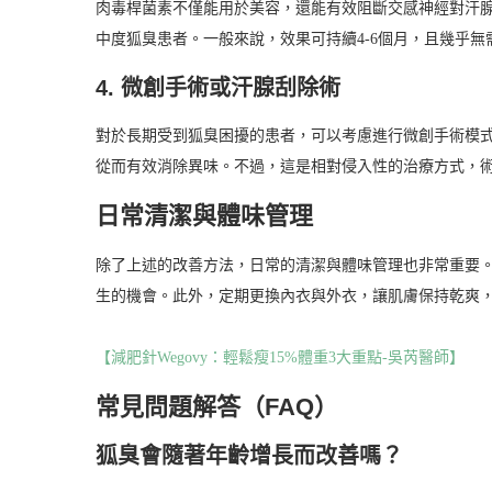
肉毒桿菌素不僅能用於美容，還能有效阻斷交感神經對汗腺
中度狐臭患者。一般來說，效果可持續4-6個月，且幾乎無
4. 微創手術或汗腺刮除術
對於長期受到狐臭困擾的患者，可以考慮進行微創手術模
從而有效消除異味。不過，這是相對侵入性的治療方式，
日常清潔與體味管理
除了上述的改善方法，日常的清潔與體味管理也非常重要
生的機會。此外，定期更換內衣與外衣，讓肌膚保持乾爽
【減肥針Wegovy：輕鬆瘦15%體重3大重點-吳芮醫師】
常見問題解答（FAQ）
狐臭會隨著年齡增長而改善嗎？