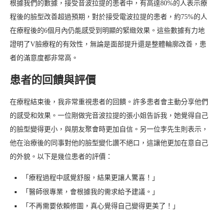
根據我們的數據，接受音波拉提的患者中，有高達80%的人表示療
程後的臉型改善超過預期，對於接受電波拉提的患者，約75%的人
在療程後的6個月內仍能感受到明顯的緊緻效果。這些數據有力地
證明了V臉療程的有效性，無論是面部提升還是整體輪廓改善，患
者的滿意度都非常高。
患者的回饋與評價
在療程結束後，我非常重視患者的回饋。許多患者會主動分享他們
的感受和效果。一位剛做完音波拉提的張小姐告訴我，她覺得自己
的臉型變得更小，與朋友聚會時更加自信。另一位李先生則表示，
他在治療後的同事對他的臉型變化讚不絕口，這讓他更加在意自己
的外貌。以下是幾位患者的評價：
「療程過程中感覺舒服，結果更讓人驚喜！」
「醫師很專業，會根據我的需求給予建議。」
「不再需要依賴修圖，真心覺得自己變得更美了！」