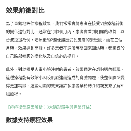
效果前後對比
為了直觀地評估療程效果，我們常常會將患者在接受V臉療程前後
的變化進行對比。通常在1到3個月內，患者會看到明顯的改善。以
音波拉提為例，治療後約2週便能感受到皮膚的緊緻感，而在三個
月時，效果達到高峰。許多患者在這段時間回來回訪時，都驚訝於
自己臉部輪廓的變化以及自信心的提升。
此外，對於接受肉毒小臉注射的患者，效果通常在2到4週內顯現，
這種療程能有效縮小因咬肌發達而造成的寬臉問題，使整個臉型變
得更加精緻。這些明顯的效果讓許多患者樂於轉介紹親友來了解V
臉療程。
【痘痘復發原因解析：3大隱形殺手與專業評估】
數據支持療程效果