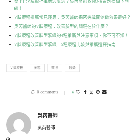
雙下巴V臉療程推薦怎麼選？吳芮醫師教你3招告別模糊下顎
線！
V臉療程推薦常見迷思：吳芮醫師揭密幾歲開始做效果最好？
吳芮醫師的V臉療程：改善臉型的關鍵在於什麼？
V臉療程改善臉型緊緻的4種推薦與注意事項，你不可不知！
V臉療程改善臉型緊緻，5種療程比較與推薦選擇指南
V臉療程
美容
藥妝
醫美
0 comments
0
吳芮醫師
吳芮醫師