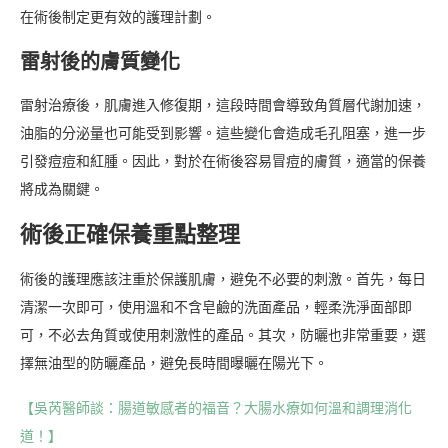
在術後制定更有效的護理計劃。
雷射後的膚質變化
雷射治療後，肌膚進入修復期，這段時間會導致角質層代謝加速，
油脂的分泌量也可能受到影響。這些變化會造成毛孔阻塞，進一步
引發痘痘和紅腫。因此，對於在術後容易冒痘的膚質，適當的保養
將成為關鍵。
術後正確保養重點整理
術後的護理應該注重於保護肌膚，避免不必要的刺激。首先，每日
清潔一次即可，使用溫和不含皂鹼的洗面產品，輕柔洗淨面部即
可，不必去角質或使用刺激性的產品。其次，防曬也非常重要，選
擇無油型的防曬產品，避免長時間曝曬在陽光下。
【吳芮醫師談：腸道敏感者的福音？大腸水療如何溫和調理消化
道！】