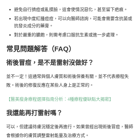
避免自行擠痘或亂摸臉，這會使情況惡化，甚至留下疤痕。
若出現中度紅腫痘痘，可以向醫師諮詢，可能會需要含抗菌或
抗發炎成分的藥膏。
對於嚴重的膿皰，則需考慮口服抗生素或進一步處理。
常見問題解答（FAQ）
術後冒痘，是不是雷射沒做好？
並不一定！這通常與個人膚質和術後保養有關，並不代表療程失
敗。術後的修復反應在某些人身上是正常的。
【醫美瘦身療程選擇指南分析：4種療程優缺點大揭密】
我還能再打雷射嗎？
可以，但建議待膚況穩定後再進行。如果曾經出現術後冒痘，醫師
會根據你的膚質調整雷射能量及治療方式。