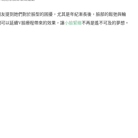
朋友提到她們對於臉型的困擾，尤其是年紀漸長後，臉部的鬆弛與輪
們可以延續V臉療程帶來的效果，讓
小臉緊緻
不再是遙不可及的夢想。