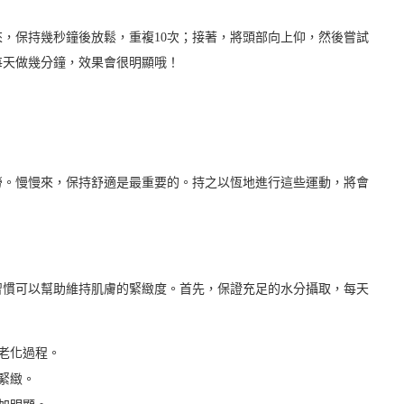
，保持幾秒鐘後放鬆，重複10次；接著，將頭部向上仰，然後嘗試
每天做幾分鐘，效果會很明顯哦！
勞。慢慢來，保持舒適是最重要的。持之以恆地進行這些運動，將會
習慣可以幫助維持肌膚的緊緻度。首先，保證充足的水分攝取，每天
老化過程。
緊緻。