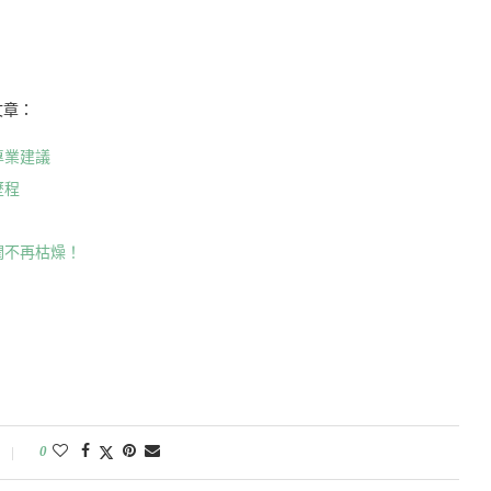
文章：
專業建議
歷程
潤不再枯燥！
0