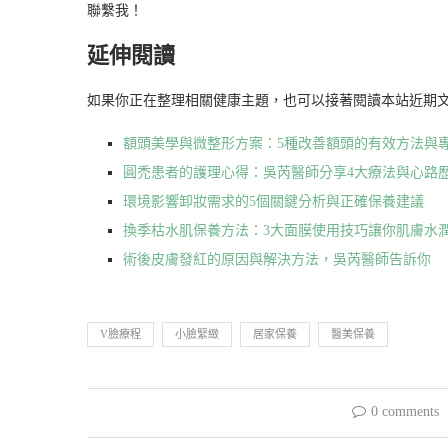
聯繫我！
延伸閱讀
如果你正在整理相關健康主題，也可以接著閱讀本站近期
額頭美學與微整形方案：5種改善額頭的有效方法與
圓禿患者的護理心得：吳芮醫師分享4大療法與心路
環境影響卸妝需求的5個關鍵分析與正確保養建議
換季枯水肌保養方法：3大面膜使用技巧讓你肌膚水
術後皮膚發紅的原因與解決方法，吳芮醫師告訴你
V臉療程
小臉緊緻
居家保養
醫美保養
0 comments