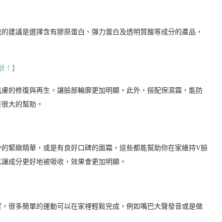
我的建議是選擇含有膠原蛋白、彈力蛋白及透明質酸等成分的產品，
狀！】
肌膚的修復與再生，讓臉部輪廓更加明顯。此外，搭配保濕霜，能防
有很大的幫助。
分的緊緻精華，或是有良好口碑的面霜，這些都能幫助你在家維持V臉
以讓成分更好地被吸收，效果會更加明顯。
實，很多簡單的運動可以在家裡輕鬆完成，例如嘴巴大聲發音或是做
。