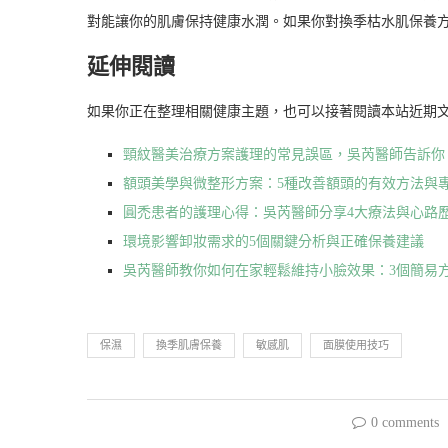
對能讓你的肌膚保持健康水潤。如果你對換季枯水肌保養
延伸閱讀
如果你正在整理相關健康主題，也可以接著閱讀本站近期
頸紋醫美治療方案護理的常見誤區，吳芮醫師告訴你
額頭美學與微整形方案：5種改善額頭的有效方法與
圓禿患者的護理心得：吳芮醫師分享4大療法與心路
環境影響卸妝需求的5個關鍵分析與正確保養建議
吳芮醫師教你如何在家輕鬆維持小臉效果：3個簡易
保濕
換季肌膚保養
敏感肌
面膜使用技巧
0 comments