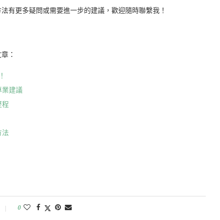
方法有更多疑問或需要進一步的建議，歡迎隨時聯繫我！
文章：
！
專業建議
歷程
方法
0