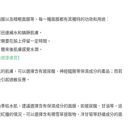
面膜以及睡眠面膜等。每一種面膜都有其獨特的功效和用途：
可迅速補水和鎮靜肌膚。
常需要在臉上停留一定時間。
，醒來後肌膚感覺水潤。
拾健康膚質】
乾的肌膚，可以選擇含有玻尿酸、神經醯胺等保濕成分的產品；而若
免引起過敏反應。
換季枯水肌，建議選擇含有保濕成分的面膜，如玻尿酸、甘油等，這
或紅腫的情況，可以選擇含有積雪草提取物、洋甘菊等舒緩成分的面